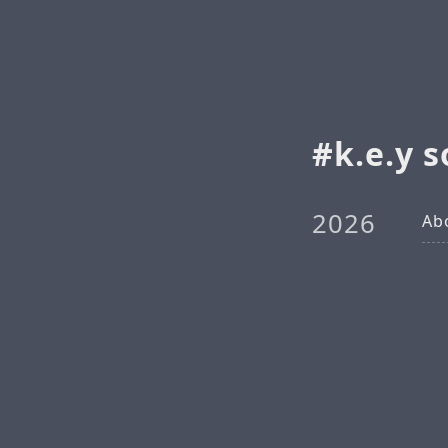
k.e.y 
2026
Ab