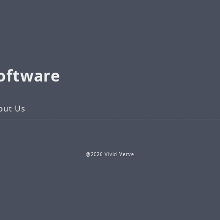
software
out Us
@2026 Vivid Verve